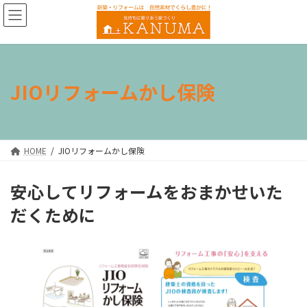
コ
ナ
ン
ビ
テ
ゲ
ン
ー
ツ
シ
へ
ョ
JIOリフォームかし保険
ス
ン
キ
に
ッ
移
プ
動
HOME
JIOリフォームかし保険
安心してリフォームをおまかせいた
だくために