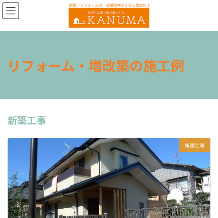
コ
ナ
ン
ビ
テ
ゲ
ン
ー
ツ
シ
へ
ョ
リフォーム・増改築の施工例
ス
ン
キ
に
ッ
移
プ
動
新築工事
新築工事