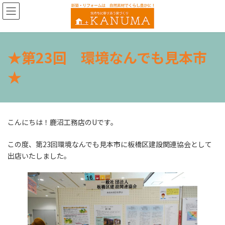
コ
ナ
ン
ビ
テ
ゲ
ン
ー
ツ
シ
★第23回 環境なんでも見本市
へ
ョ
ス
ン
★
キ
に
ッ
移
プ
動
こんにちは！鹿沼工務店のUです。
この度、第23回環境なんでも見本市に板橋区建設関連協会として
出店いたしました。