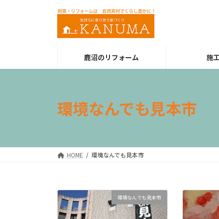
コ
ナ
ン
ビ
テ
ゲ
ン
ー
ツ
シ
鹿沼のリフォーム
施
へ
ョ
ス
ン
キ
に
ッ
移
環境なんでも見本市
プ
動
HOME
環境なんでも見本市
環境なんでも見本市