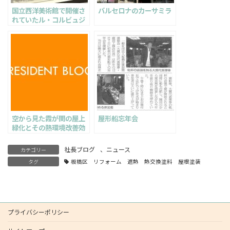
国立西洋美術館で開催さ
バルセロナのカーサミラ
れていたル・コルビュジ
ェ展に行った
空から見た霞が関の屋上
屋形船忘年会
緑化とその熱環境改善効
果について
社長ブログ
、
ニュース
カテゴリー
タグ
板橋区 リフォーム 遮熱 熱交換塗料 屋根塗装
プライバシーポリシー