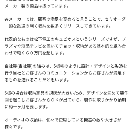
メーカー製の商品は扱っています。
各メ－カ－では、顧客の満足を高めると言うことで、セミオーダ
ー的な融通の利く収納を数多くリリ－スしてきています。
代表的なものは松下電工のキュビオスというシリ－ズですが、プ
ラズマや液晶テレビを置いてチョット収納がある基本的な組み合
わせで軽く６０万円を超します。
自社製(当社製)の強みは、S様宅のように設計・デザインと製造を
行う当社とお客さんのコミュニケ－ションからお客さんが満足す
るものを造れることだと思います。
S様の場合は収納家具の規模が大きいため、デザインを決めて製作
図を起こしお客さんからＯＫが出てから、製作に取りかかり納期
に約一ヶ月を要します。
オ－ディオの収納は、個々で使用している機器の数や大きさが
様々です。