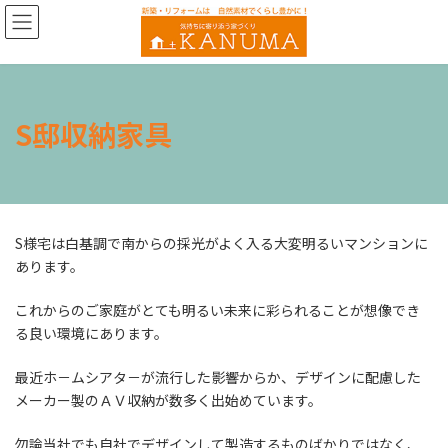
コ
ナ
ン
ビ
テ
ゲ
ン
ー
ツ
シ
へ
ョ
S邸収納家具
ス
ン
キ
に
ッ
移
プ
動
S様宅は白基調で南からの採光がよく入る大変明るいマンションに
あります。
これからのご家庭がとても明るい未来に彩られることが想像でき
る良い環境にあります。
最近ホ－ムシアタ－が流行した影響からか、デザインに配慮した
メーカー製のＡＶ収納が数多く出始めています。
勿論当社でも自社でデザインして製造するものばかりではなく、