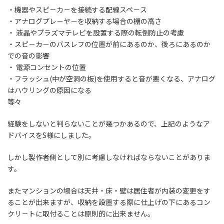
・機器やスピ－カ－を接続する配線スペ－ス
・アナログプレ－ヤ－を収納する場合の棚の高さ
・ 液晶やプラズマテレビを設置する際の転倒防止の考慮
・スピ－カ－のバスレフの位置が前にあるのか、後ろにあるのか
での音の影響
・ 電源コンセントの位置
・フラッシュ(中が空洞の板)を使用すると音が悪くなる、アナログ
はハウリングの原因になる
等々
経験をしないと判らないことが幾つかあるので、上記のようなア
ドバイスをS様にしました。
しかし製作者側として別に考慮しなければならないことがありま
す。
またマンションの場合は天井・床・壁は居住者が内装の変更をす
ることが出来ますが、収納を設置する際に仕上げの下にあるコン
クリ－トに取付ることは原則的に出来ません。