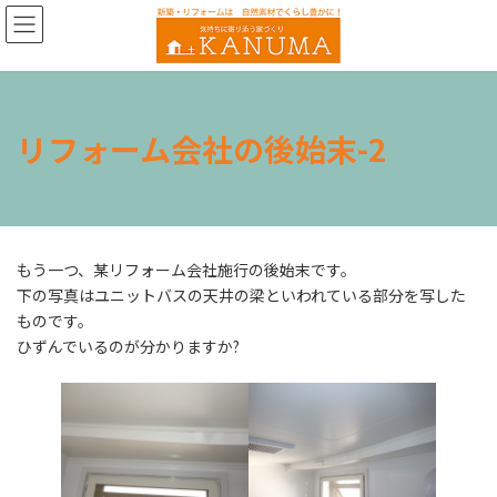
コ
ナ
ン
ビ
テ
ゲ
ン
ー
ツ
シ
へ
ョ
リフォーム会社の後始末-2
ス
ン
キ
に
ッ
移
プ
動
もう一つ、某リフォーム会社施行の後始末です。
下の写真はユニットバスの天井の梁といわれている部分を写した
ものです。
ひずんでいるのが分かりますか?