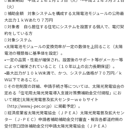
 募集期間 平成２１年１月１３日（火）～平成２１年３月３１日
（火）
 補助金額 対象システムを構成する太陽電池モジュールの公称最
大出力１ｋＷあたり７万円
 対象者 自ら居住する住宅にシステムを設置する個人で、電灯契
約をしている方
 対象システム
•太陽電池モジュールの変換効率が一定の数値を上回ること（太陽
電池の種類毎に基準値を設定）。
•一定の品質・性能が確保され、設置後のサポート等がメーカー等
によって確保されていること（１０年以上の出力長期保証）。
•最大出力が１０ｋＷ未満で、かつ、システム価格が７０万円／ｋ
Ｗ以下であること。
 その他制度の詳細、申請手続き等については、太陽光発電協会の
定める「住宅用太陽光発電導入支援対策費補助金交付規程」にお
いて規定(太陽光発電普及拡大センターｗｅｂサイト
（http://www.j-pec.or.jp）に掲載予定）。
 経済産業省太陽光発電協会（ＪＰＥＡ）太陽光発電普及拡大セン
ター（Ｊ-ＰＥＣ）申請者補助補助金交付審査・報告各都道府県の
受付窓口団体補助金交付申請太陽光発電協会（ＪＰＥＡ）