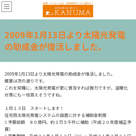
コ
ナ
ン
ビ
テ
ゲ
ン
ー
ツ
シ
2009年1月13日より太陽光発電
へ
ョ
ス
ン
の助成金が復活しました。
キ
に
ッ
移
プ
動
2009年1月13日より太陽光発電の助成金が復活しました。
概要は次の通りです。
これを契機に、太陽光発電が更に普及すれば微力ですが、温暖化
対策にも一役買えそうですね。
１月１３日 スタートします！
住宅用太陽光発電システムの設置に対する補助金制度
 予算総額 ９０億円、約３万５千件に補助（平成２０年度補正予
算）