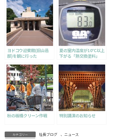
ヨドコウ迎賓館(旧山邑
夏の室内温度が10℃以上
邸)を観に行った
下がる「熱交換塗料」
秋の板橋クリーン作戦
特別講演のお知らせ
社長ブログ
、
ニュース
カテゴリー