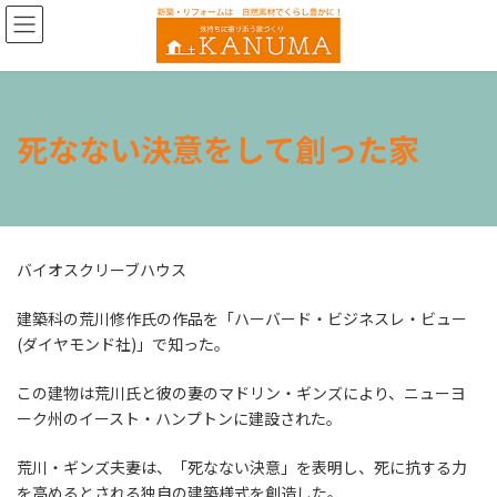
コ
ナ
ン
ビ
テ
ゲ
ン
ー
ツ
シ
へ
ョ
死なない決意をして創った家
ス
ン
キ
に
ッ
移
プ
動
バイオスクリーブハウス
建築科の荒川修作氏の作品を「ハーバード・ビジネスレ・ビュー
(ダイヤモンド社)」で知った。
この建物は荒川氏と彼の妻のマドリン・ギンズにより、ニューヨ
ーク州のイースト・ハンプトンに建設された。
荒川・ギンズ夫妻は、「死なない決意」を表明し、死に抗する力
を高めるとされる独自の建築様式を創造した。