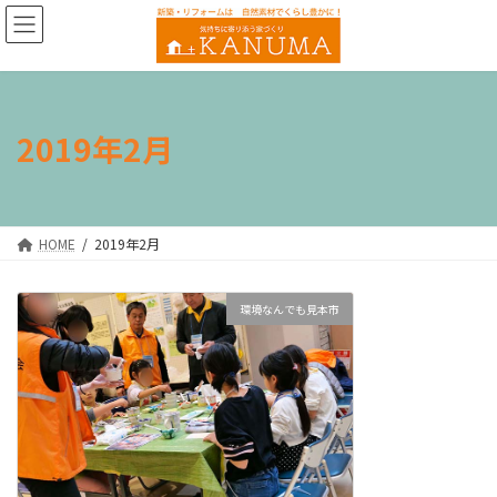
コ
ナ
ン
ビ
テ
ゲ
ン
ー
ツ
シ
へ
ョ
2019年2月
ス
ン
キ
に
ッ
移
プ
動
HOME
2019年2月
環境なんでも見本市