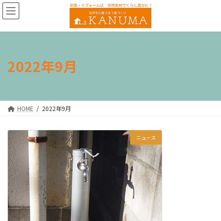
コ
ナ
ン
ビ
テ
ゲ
ン
ー
ツ
シ
へ
ョ
2022年9月
ス
ン
キ
に
ッ
移
プ
動
HOME
2022年9月
ニュース