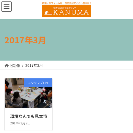
コ
ナ
ン
ビ
テ
ゲ
ン
ー
ツ
シ
へ
ョ
2017年3月
ス
ン
キ
に
ッ
移
プ
動
HOME
2017年3月
スタッフブログ
環境なんでも見本市
2017年3月9日