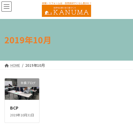
コ
ナ
ン
ビ
テ
ゲ
ン
ー
ツ
シ
へ
ョ
2019年10月
ス
ン
キ
に
ッ
移
プ
動
HOME
2019年10月
社長ブログ
BCP
2019年10月31日