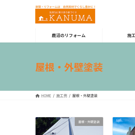
コ
ナ
ン
ビ
テ
ゲ
ン
ー
ツ
シ
鹿沼のリフォーム
施
へ
ョ
ス
ン
キ
に
ッ
移
屋根・外壁塗装
プ
動
HOME
施工例
屋根・外壁塗装
屋根・外壁塗装