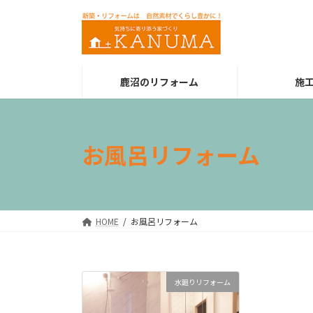
コ
ナ
ン
ビ
テ
ゲ
ン
ー
ツ
シ
鹿沼のリフォーム
施
へ
ョ
ス
ン
キ
に
ッ
移
お風呂リフォーム
プ
動
HOME
お風呂リフォーム
水廻りリフォーム