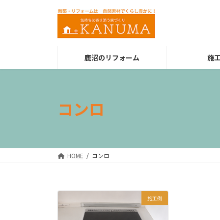
コ
ナ
ン
ビ
テ
ゲ
ン
ー
ツ
シ
鹿沼のリフォーム
施
へ
ョ
ス
ン
キ
に
ッ
移
コンロ
プ
動
HOME
コンロ
施工例