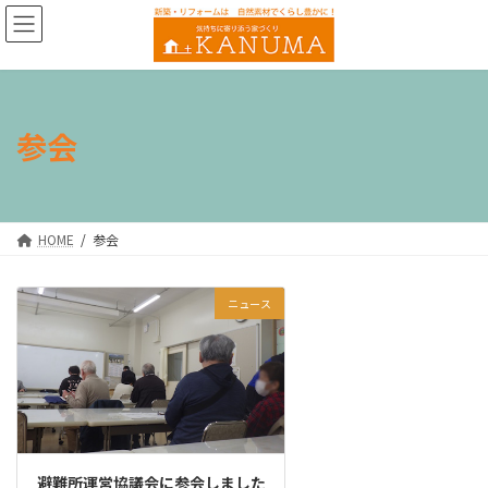
コ
ナ
ン
ビ
テ
ゲ
ン
ー
ツ
シ
へ
ョ
参会
ス
ン
キ
に
ッ
移
プ
動
HOME
参会
ニュース
避難所運営協議会に参会しました