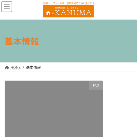
コ
ナ
ン
ビ
テ
ゲ
ン
ー
ツ
シ
へ
ョ
基本情報
ス
ン
キ
に
ッ
移
プ
動
HOME
基本情報
FAQ