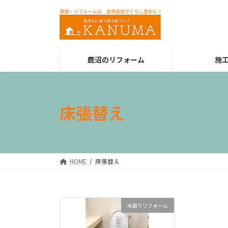
コ
ナ
ン
ビ
テ
ゲ
ン
ー
ツ
シ
鹿沼のリフォーム
施
へ
ョ
ス
ン
キ
に
ッ
移
床張替え
プ
動
HOME
床張替え
水廻りリフォーム