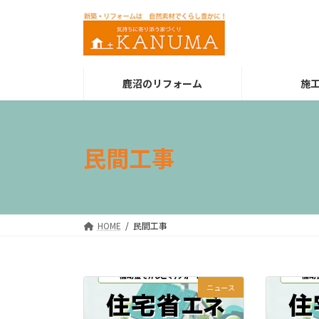
コ
ナ
ン
ビ
テ
ゲ
ン
ー
ツ
シ
鹿沼のリフォーム
施
へ
ョ
ス
ン
キ
に
ッ
移
民間工事
プ
動
HOME
民間工事
ニュース