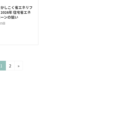
でかしこく省エネリフ
2026年 住宅省エネ
ペーンの狙い
25日
固
固
1
2
»
定
定
ペ
ペ
ー
ー
ジ
ジ