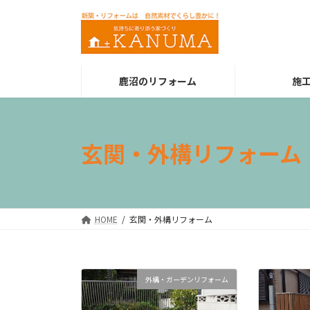
コ
ナ
ン
ビ
テ
ゲ
ン
ー
ツ
シ
鹿沼のリフォーム
施
へ
ョ
ス
ン
キ
に
ッ
移
玄関・外構リフォーム
プ
動
HOME
玄関・外構リフォーム
外構・ガーデンリフォーム