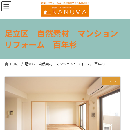
コ
ナ
ン
ビ
テ
ゲ
ン
ー
ツ
シ
足立区 自然素材 マンション
へ
ョ
ス
ン
リフォーム 百年杉
キ
に
ッ
移
プ
動
HOME
足立区 自然素材 マンションリフォーム 百年杉
ニュース