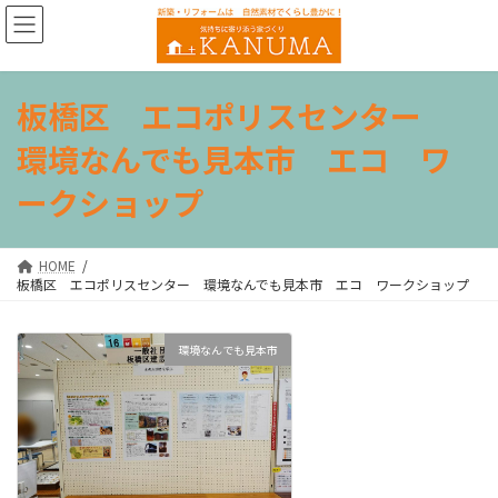
コ
ナ
ン
ビ
テ
ゲ
ン
ー
ツ
シ
板橋区 エコポリスセンター
へ
ョ
ス
ン
環境なんでも見本市 エコ ワ
キ
に
ッ
移
ークショップ
プ
動
HOME
板橋区 エコポリスセンター 環境なんでも見本市 エコ ワークショップ
環境なんでも見本市