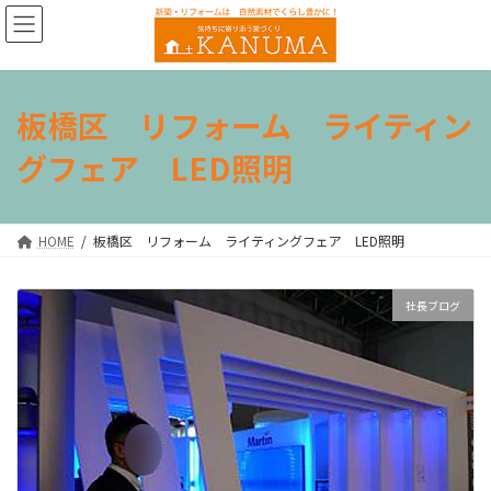
コ
ナ
ン
ビ
テ
ゲ
ン
ー
ツ
シ
板橋区 リフォーム ライティン
へ
ョ
ス
ン
グフェア LED照明
キ
に
ッ
移
プ
動
HOME
板橋区 リフォーム ライティングフェア LED照明
社長ブログ