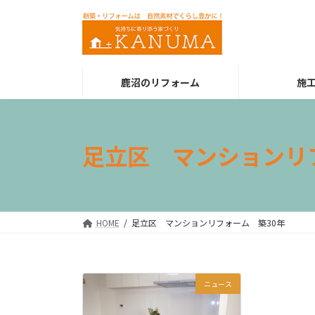
コ
ナ
ン
ビ
テ
ゲ
ン
ー
ツ
シ
鹿沼のリフォーム
施
へ
ョ
ス
ン
キ
に
ッ
移
足立区 マンションリ
プ
動
HOME
足立区 マンションリフォーム 築30年
ニュース