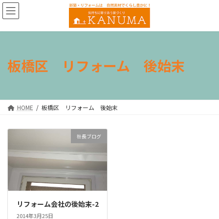
コ
ナ
ン
ビ
テ
ゲ
ン
ー
ツ
シ
へ
ョ
板橋区 リフォーム 後始末
ス
ン
キ
に
ッ
移
プ
動
HOME
板橋区 リフォーム 後始末
社長ブログ
リフォーム会社の後始末-2
2014年3月25日