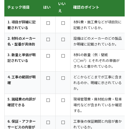
いい
チェック項目
はい
確認のポイント
え
1. 項目が詳細に記
☐
☐
材料費・施工費などが項目別に
載されている
記載されているか。
2. 材料のメーカー
☐
☐
設備はどのメーカーのどの製品
名・型番が具体的
か明確に記載されているか。
3. 数量と単価が明
☐
☐
材料の数量（例：壁紙
記されている
○○m²）とそれぞれの単価が
きちんと書かれているか。
4. 工事の範囲が明
☐
☐
どこからどこまでが工事に含ま
確
れるのか、明確に示されている
か。
5. 諸経費の内訳が
☐
☐
現場管理費・廃材処分費・駐車
確認できる
場代などが含まれているか確認
する。
6. 保証・アフター
☐
☐
工事後の保証期間と内容が書か
サービスの内容が
れているか。