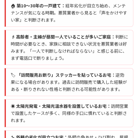
🏠
築10〜30年の一戸建て：
経年劣化が目立ち始め、メンテ
ナンスが気になる時期。悪質業者から見ると「声をかけやす
い家」と判断されます。
👴
高齢者・主婦が昼間一人でいることが多いご家庭：
判断に
時間が必要なとき、家族に相談できない状況を悪質業者は好
みます。「一人で判断しなければならない」と感じる前に、
まず電話口で断りましょう。
🏷
「訪問販売お断り」ステッカーを貼っているお宅：
逆効
果になる場合があります。過去に訪問販売で購入した経験が
ある・断りきれない性格と判断される可能性があります。
☀
太陽光発電・太陽光温水器を設置しているお宅：
訪問営業
で設置したケースが多く、同様の手口に慣れていると判断さ
れます。
🔧
外観の劣化が目立つお宅：
外壁の色あせ・ひび割れ、屋根