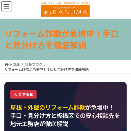
コ
ナ
ン
ビ
テ
ゲ
ン
ー
ツ
シ
リフォーム詐欺が急増中！手口
へ
ョ
ス
ン
と見分け方を徹底解説
キ
に
ッ
移
プ
動
HOME
社長ブログ
リフォーム詐欺が急増中！手口と見分け方を徹底解説
⚠ 注意喚起
屋根・外壁のリフォーム詐欺
が急増中！
手口・見分け方と板橋区での安心相談先を
地元工務店が徹底解説