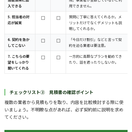
入できる
用できません。
5. 担当者の対
☐
☐
質問に丁寧に答えてくれるか。メ
応が誠実
リットだけでなくデメリットも説
明してくれるか。
6. 契約を急か
☐
☐
「今日だけ割引」などと言って契
してこない
約を迫る業者は要注意。
7. こちらの要
☐
☐
一方的に高額なプランを勧めてき
望をしっかり
たり、話を遮ったりしないか。
聞いてくれる
チェックリスト② 見積書の確認ポイント
複数の業者から見積もりを取り、内容を比較検討する際に使
いましょう。不明瞭な点があれば、必ず契約前に説明を求め
てください。