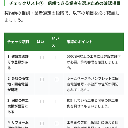
チェックリスト① 信頼できる業者を選ぶための確認項目
契約前の相談・業者選定の段階で、以下の項目を必ず確認し
ましょう。
いい
チェック項目
はい
確認のポイント
え
1. 建設業の許
☐
☐
500万円以上の工事には建設業許可
可や登録があ
が必要。許可番号を確認しましょ
る
う。
2. 会社の所在
☐
☐
ホームページやパンフレットに固
地・固定電話
定電話番号・事務所の住所が明記
が明確
されているか。
3. 同様の施工
☐
☐
検討している工事と同様の施工事
実績が豊富に
例を見せてもらいましょう。
ある
4. リフォーム
☐
☐
工事後の欠陥（瑕疵）に備える保
瑕疵保険に加
険。事業者が登録していないと利