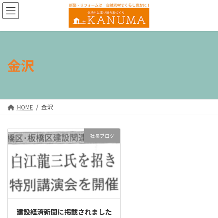
コ
ナ
ン
ビ
テ
ゲ
ン
ー
ツ
シ
へ
ョ
金沢
ス
ン
キ
に
ッ
移
プ
動
HOME
金沢
社長ブログ
建設経済新聞に掲載されました